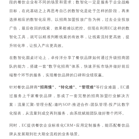
段的餐饮企业有不同的场景和需求；数智化一定是服务于企业战略
目标，在此基础之上再思考自己的数智化是处于怎样的阶段，再来
选择相应的数智化应用。以招商加盟投放广告为例，过去企业投放
广告，最后收回的线索、效果都难以把控。但现在利用EC这样的数
智化工具，就可以精准判断线索的有效率，让线索流转更高效，提
升转化率，让投入产出更高效。
在数智化圆桌讨论上，卓传洋分享了餐饮品牌如何通过升级招商团
队的能力，搭建一套“数字化招商”体系，快速开拓市场并做好前后
端整个环节的服务，实现餐饮品牌的口碑和业绩双赢。
针对餐饮品牌商
“招商慢”、“转化难”、“管理难”
等行业难题，EC通
过服务上千家餐饮品牌，形成了一套完整的招商加盟行业解决方
案：流量汇聚-管理分配-邀约SOP-推进合作-团队管理-投产比数字
化报表，从流量到成交再到服务，由系统赋能团队做好整个闭环。
同时，EC提供餐饮企业标准化CRM+应用定制服务，能匹配餐饮品
牌从发展期到壮大期全流程的业务场景。